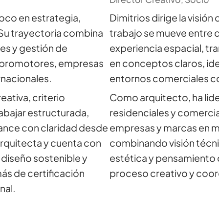
oco en estrategia,
Dimitrios dirige la visió
 Su trayectoria combina
trabajo se mueve entre d
es y gestión de
experiencia espacial, tr
 promotores, empresas
en conceptos claros, ide
nacionales.
entornos comerciales co
ativa, criterio
Como arquitecto, ha li
abajar estructurada,
residenciales y comerci
ance con claridad desde
empresas y marcas en m
 arquitecta y cuenta con
combinando visión técni
 diseño sostenible y
estética y pensamiento 
ás de certificación
proceso creativo y coor
nal.