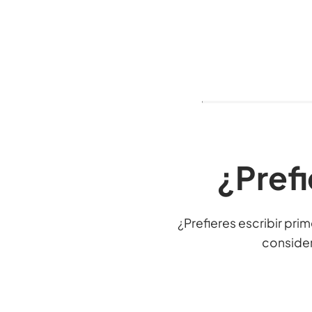
¿Prefi
¿Prefieres escribir pri
consider