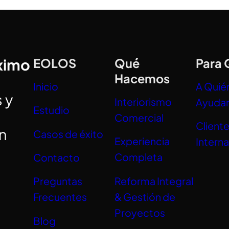
óximo
EOLOS
Qué
Para 
Hacemos
Inicio
A Quié
 y
Interiorismo
Ayuda
Estudio
Comercial
Client
án
Casos de éxito
Experiencia
Intern
Completa
Contacto
Reforma Integral
Preguntas
& Gestión de
Frecuentes
Proyectos
Blog