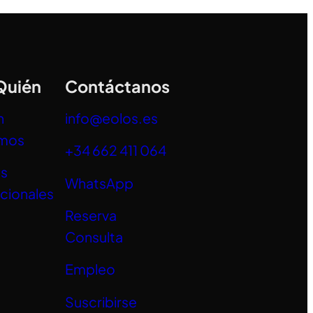
Quién
Contáctanos
n
info@eolos.es
mos
+34 662 411 064
es
WhatsApp
acionales
Reserva
Consulta
Empleo
Suscribirse