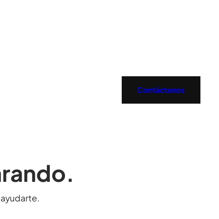
Contáctanos
arando.
ayudarte.