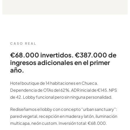
CASO REAL
€68.000 invertidos. €387.000 de
ingresos adicionales en el primer
año.
Hotel boutique de 14 habitaciones en Chueca.
Dependencia de OTAs del 62%. ADR inicial de €145. NPS
de 42. Lobby funcional pero sin ninguna personalidad.
Rediseñamos el lobby con concepto “urban sanctuary”:
pared vegetal, recepción en madera y latón, iluminación
multicapa, neón custom. Inversión total: €68.000.