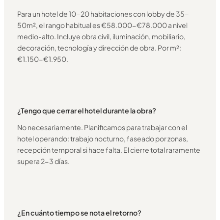
Para un hotel de 10-20 habitaciones con lobby de 35-
50m², el rango habitual es €58.000-€78.000 a nivel
medio-alto. Incluye obra civil, iluminación, mobiliario,
decoración, tecnología y dirección de obra. Por m²:
€1.150-€1.950.
¿Tengo que cerrar el hotel durante la obra?
No necesariamente. Planificamos para trabajar con el
hotel operando: trabajo nocturno, faseado por zonas,
recepción temporal si hace falta. El cierre total raramente
supera 2-3 días.
¿En cuánto tiempo se nota el retorno?