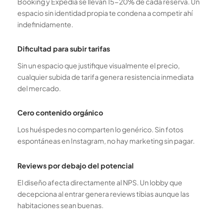
Booking y Expedia se llevan 15-20% de cada reserva. Un
espacio sin identidad propia te condena a competir ahí
indefinidamente.
Dificultad para subir tarifas
Sin un espacio que justifique visualmente el precio,
cualquier subida de tarifa genera resistencia inmediata
del mercado.
Cero contenido orgánico
Los huéspedes no comparten lo genérico. Sin fotos
espontáneas en Instagram, no hay marketing sin pagar.
Reviews por debajo del potencial
El diseño afecta directamente al NPS. Un lobby que
decepciona al entrar genera reviews tibias aunque las
habitaciones sean buenas.