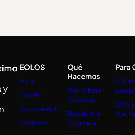
óximo
EOLOS
Qué
Para 
Hacemos
Inicio
A Quié
 y
Interiorismo
Ayuda
Estudio
Comercial
Client
án
Casos de éxito
Experiencia
Intern
Completa
Contacto