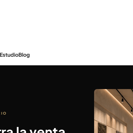
Estudio
Blog
RIO
rra la venta