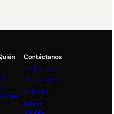
Quién
Contáctanos
n
info@eolos.es
mos
+34 662 411 064
es
WhatsApp
acionales
Reserva
Consulta