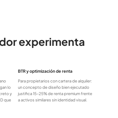
ador experimenta
BTR y optimización de renta
ano
Para propietarios con cartera de alquiler:
gan lo
un concepto de diseño bien ejecutado
creto y
justifica 15–25% de renta premium frente
3D que
a activos similares sin identidad visual.