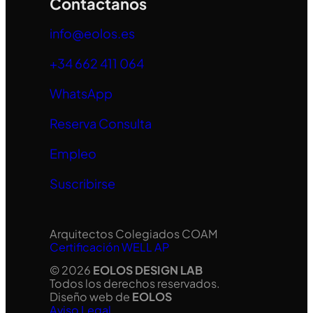
Contáctanos
info@eolos.es
+34 662 411 064
WhatsApp
Reserva Consulta
Empleo
Suscribirse
Arquitectos Colegiados COAM
Certificación WELL AP
© 2026
EOLOS DESIGN LAB
Todos los derechos reservados.
Diseño web de
EOLOS
Aviso Legal