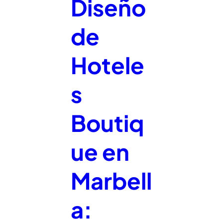
Diseño
de
Hotele
s
Boutiq
ue en
Marbell
a: