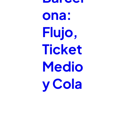
ona:
Flujo,
Ticket
Medio
y Cola