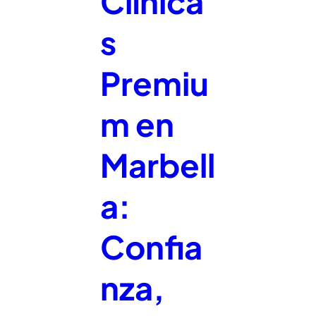
Clínica
s
Premiu
m en
Marbell
a:
Confia
nza,