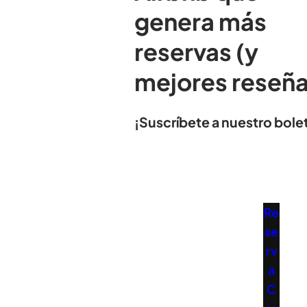
genera más
reservas (y
mejores reseña
¡Suscríbete a nuestro bolet
Re
se
rv
a
C