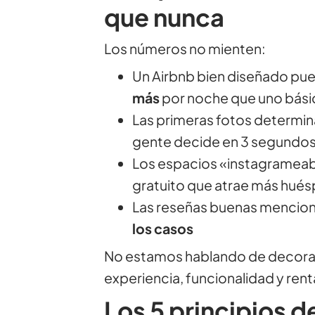
que nunca
Los números no mienten:
Un Airbnb bien diseñado pu
más
por noche que uno bási
Las primeras fotos determin
gente decide en 3 segundos
Los espacios «instagramea
gratuito que atrae más hué
Las reseñas buenas menciona
los casos
No estamos hablando de decora
experiencia, funcionalidad y rent
Los 5 principios d