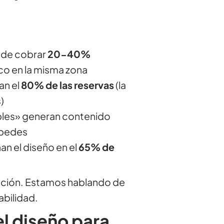
ede cobrar
20-40%
co en la misma zona
an el
80% de las reservas
(la
)
bles» generan contenido
spedes
n el diseño en el
65% de
ción. Estamos hablando de
abilidad.
el diseño para