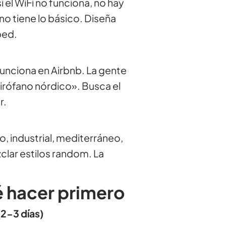
 el WiFi no funciona, no hay
 no tiene lo básico. Diseña
ped.
 funciona en Airbnb. La gente
irófano nórdico». Busca el
r.
, industrial, mediterráneo,
lar estilos random. La
ué hacer primero
(2-3 días)