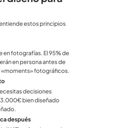
 entiende estos principios
le en fotografías. El 95% de
verán en persona antes de
er «moments» fotográficos.
to
ecesitas decisiones
e 3.000€ bien diseñado
eñado.
tica después