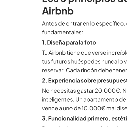
Airbnb
Antes de entrar en lo específico,
fundamentales:
1. Diseña para la foto
Tu Airbnb tiene que verse increíb
tus futuros huéspedes nunca lo 
reservar. Cada rincón debe ten
2. Experiencia sobre presupues
No necesitas gastar 20.000€. N
inteligentes. Un apartamento d
vence a uno de 10.000€ mal dis
3. Funcionalidad primero, esté