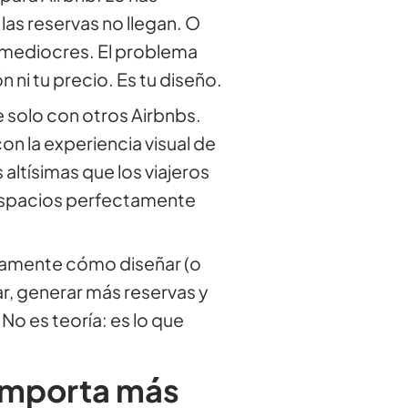
as reservas no llegan. O
n mediocres. El problema
ni tu precio. Es tu diseño.
 solo con otros Airbnbs.
n la experiencia visual de
 altísimas que los viajeros
 espacios perfectamente
ctamente cómo diseñar (o
ar, generar más reservas y
No es teoría: es lo que
 importa más