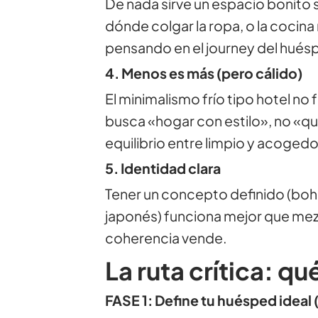
De nada sirve un espacio bonito si
dónde colgar la ropa, o la cocina
pensando en el journey del hués
4. Menos es más (pero cálido)
El minimalismo frío tipo hotel no
busca «hogar con estilo», no «qu
equilibrio entre limpio y acogedo
5. Identidad clara
Tener un concepto definido (boho
japonés) funciona mejor que mezc
coherencia vende.
La ruta crítica: q
FASE 1: Define tu huésped ideal 