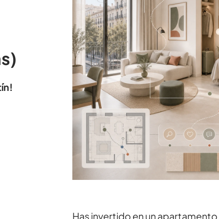
s)
ín!
Has invertido en un apartamento 