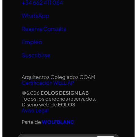
+34 662 411 064
WhatsApp
Reserva Consulta
Empleo
Suscribirse
Arquitectos Colegiados COAM
Certificación WELL AP
© 2026
EOLOS DESIGN LAB
Todos los derechos reservados.
Diseño web de
EOLOS
Aviso Legal
Parte de
WOLFBLANC