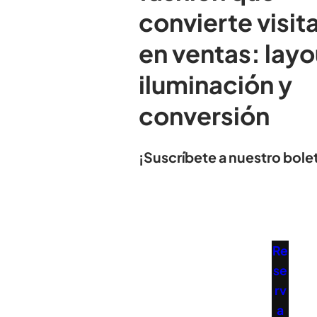
convierte visit
en ventas: layo
iluminación y
conversión
¡Suscríbete a nuestro bolet
Re
se
rv
a