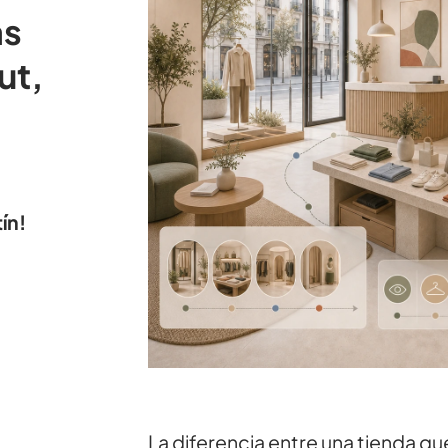
as
ut,
ín!
La diferencia entre una tienda qu