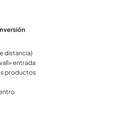
onversión
 distancia)
wall» entrada
os productos
entro