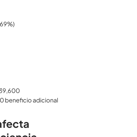
269%)
339,600
 beneficio adicional
afecta
ciencia