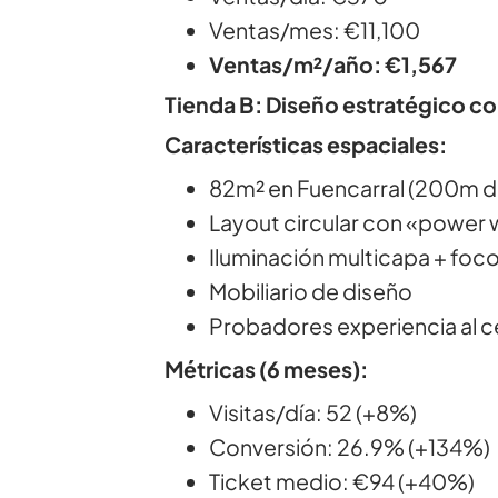
Ventas/mes: €11,100
Ventas/m²/año: €1,567
Tienda B: Diseño estratégico c
Características espaciales:
82m² en Fuencarral (200m de
Layout circular con «power 
Iluminación multicapa + foc
Mobiliario de diseño
Probadores experiencia al c
Métricas (6 meses):
Visitas/día: 52 (+8%)
Conversión: 26.9% (+134%)
Ticket medio: €94 (+40%)