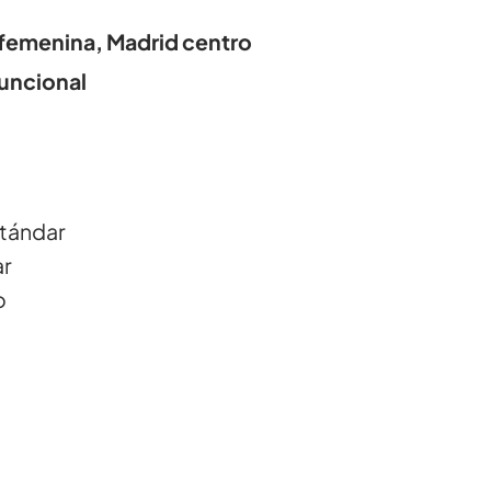
 femenina, Madrid centro
funcional
stándar
ar
o