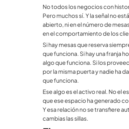
No todos los negocios con histori
Pero muchos sí. Y la señal no está
abierto, ni en el número de mesas
en el comportamiento de los clie
Si hay mesas que reserva siempre
que funciona. Si hay una franja ho
algo que funciona. Si los provee
por la misma puerta y nadie ha d
que funciona.
Ese algo es el activo real. No el es
que ese espacio ha generado con
Y esa relación no se transfiere
cambias las sillas.