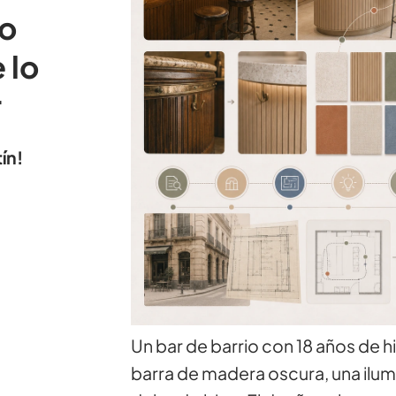
ro
 lo
r
ín!
Un bar de barrio con 18 años de hi
barra de madera oscura, una ilum