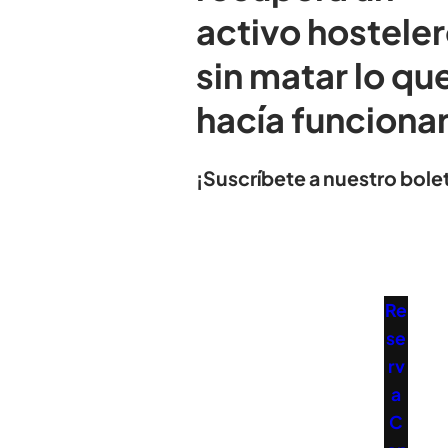
activo hostele
sin matar lo que
hacía funciona
¡Suscríbete a nuestro bolet
Re
se
rv
a
C