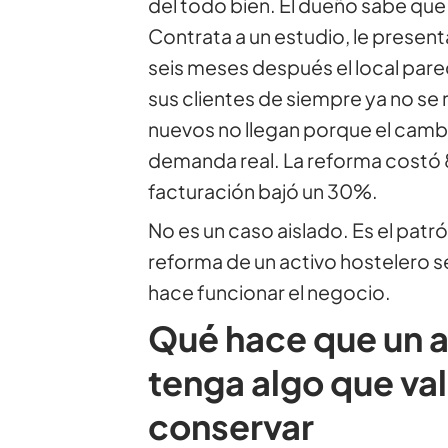
del todo bien. El dueño sabe que
Contrata a un estudio, le presen
seis meses después el local parec
sus clientes de siempre ya no se 
nuevos no llegan porque el camb
demanda real. La reforma costó 
facturación bajó un 30%.
No es un caso aislado. Es el pat
reforma de un activo hostelero s
hace funcionar el negocio.
Qué hace que un a
tenga algo que val
conservar