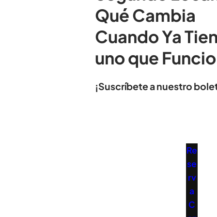
Qué Cambia
Cuando Ya Tie
uno que Funci
¡Suscríbete a nuestro bolet
Re
se
rv
a
C