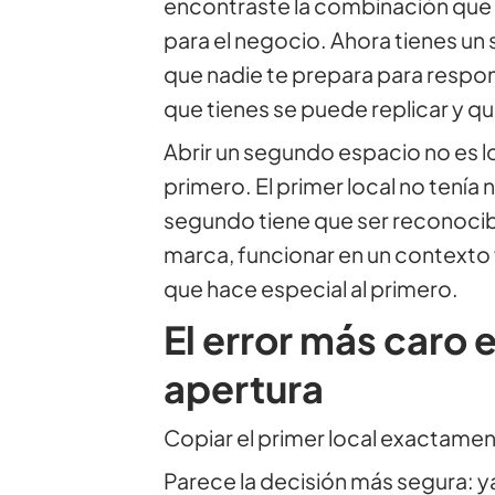
encontraste la combinación que 
para el negocio. Ahora tienes un 
que nadie te prepara para respon
que tienes se puede replicar y q
Abrir un segundo espacio no es l
primero. El primer local no tenía
segundo tiene que ser reconoci
marca, funcionar en un contexto fí
que hace especial al primero.
El error más caro 
apertura
Copiar el primer local exactamen
Parece la decisión más segura: y