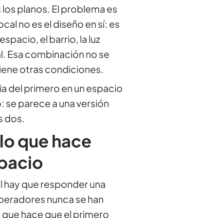
 los planos. El problema es
cal no es el diseño en sí: es
spacio, el barrio, la luz
al. Esa combinación no se
tiene otras condiciones.
a del primero en un espacio
: se parece a una versión
s dos.
lo que hace
pacio
al hay que responder una
operadores nunca se han
 que hace que el primero