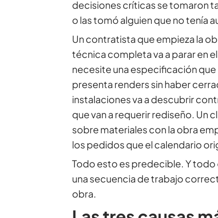
decisiones críticas se tomaron t
o las tomó alguien que no tenía 
Un contratista que empieza la ob
técnica completa va a parar en 
necesite una especificación que 
presenta renders sin haber cerra
instalaciones va a descubrir con
que van a requerir rediseño. Un 
sobre materiales con la obra em
los pedidos que el calendario or
Todo esto es predecible. Y todo
una secuencia de trabajo correc
obra.
Las tres causas 