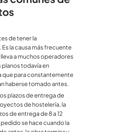
tos
es de tener la
 Es la causa más frecuente
ir lleva a muchos operadores
s planos todavía en
ra que para constantemente
ían haberse tomado antes.
los plazos de entrega de
oyectos de hostelería, la
zos de entrega de 8 a 12
 pedido se hace cuando la
e antes, la obra termina y