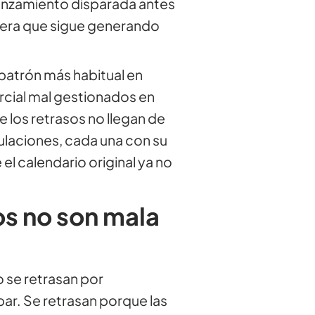
lanzamiento disparada antes
ciera que sigue generando
 patrón más habitual en
cial mal gestionados en
e los retrasos no llegan de
laciones, cada una con su
 el calendario original ya no
os no son mala
 se retrasan por
par. Se retrasan porque las