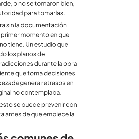
arde, o no se tomaron bien,
autoridad para tomarlas.
ra sin la documentación
el primer momento en que
no tiene. Un estudio que
do los planos de
tradicciones durante la obra
cliente que toma decisiones
pezada genera retrasos en
iginal no contemplaba.
 esto se puede prevenir con
ta antes de que empiece la
más comunes de