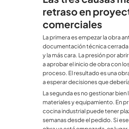
retraso en proyec
comerciales
La primera es empezar la obra ant
documentación técnica cerrada.
y la más cara. La presión por abr
a aprobar el inicio de obra con lo
proceso. El resultado es una ob
a esperar decisiones que deber
La segunda es no gestionar bien 
materiales y equipamiento. En pr
cocina industrial puede tener pla
semanas desde el pedido. Si ese
obra ya está empezada, en lugar d